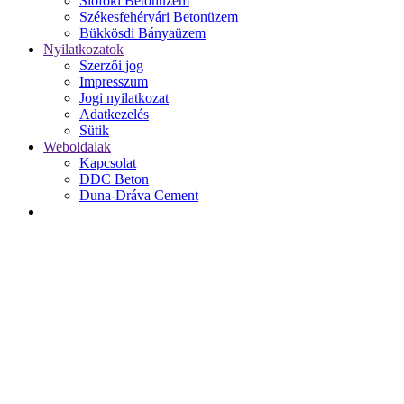
Siófoki Betonüzem
Székesfehérvári Betonüzem
Bükkösdi Bányaüzem
Nyilatkozatok
Szerzői jog
Impresszum
Jogi nyilatkozat
Adatkezelés
Sütik
Weboldalak
Kapcsolat
DDC Beton
Duna-Dráva Cement