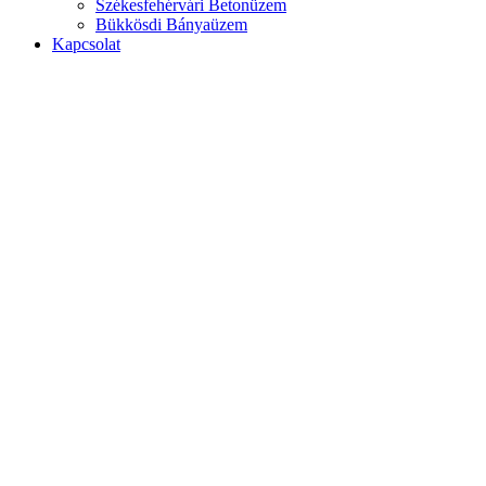
Székesfehérvári Betonüzem
Bükkösdi Bányaüzem
Kapcsolat